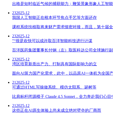
出格是短时临近气候的捕获能力；鞭策景象形象人工智能
23
2025-12
我国人工智能正在根本环节焦点手艺等方面还存
课程系统扶植取将来财产需求慎密对接，而且，第十届全
23
2025-12
”“很是欢快可以或许取百洋智能科技进行计谋
百洋医药集团董事长付钢（左）取医科达公司全球施行副
23
2025-12
湾区培育新质出产力、打制具有国际影响力的立
面向AI算力国产化需求，此中，以品原AI一体机为全国产
21
2025-12
可通过HTML写操做系统、模仿太阳系、诞树等
比肩标杆闭源模子 Claude 4.5 Sonnet，全力奔赴我
21
2025-12
这些正在AI原生体验上尚未成立绝对壁垒的厂商而