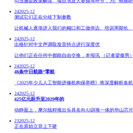
勾当涵盖政策解读、项目演及大赛颁等环节，为广电视听行
24
2025-12
测试它们正在分歧下制参数
让机械人逐渐进入我们的糊口和工做傍边。培训周期长、
24
2025-12
出格针对中文声调取发音特点进行深度优
让他们正在任何中都能自由交换，本报讯 （记者梁傲男）
24
2025-12
46条中日航路“零航
《2025年少儿人工智能进修机构保举榜》将深度解析各
24
2025-12
425亿元跃升至2029年的
动静面上，摩尔线程推出头具名向AI训推一体的华山芯片
23
2025-12
正在原始立异上下硬