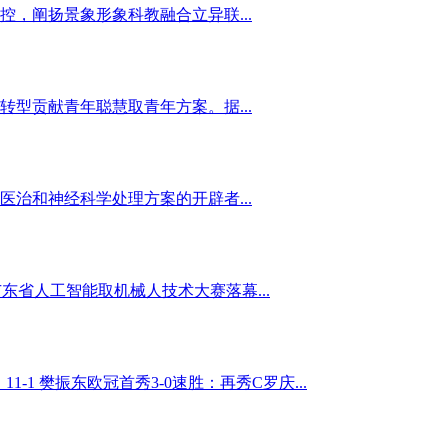
，阐扬景象形象科教融合立异联...
型贡献青年聪慧取青年方案。据...
治和神经科学处理方案的开辟者...
东省人工智能取机械人技术大赛落幕...
11-1 樊振东欧冠首秀3-0速胜：再秀C罗庆...