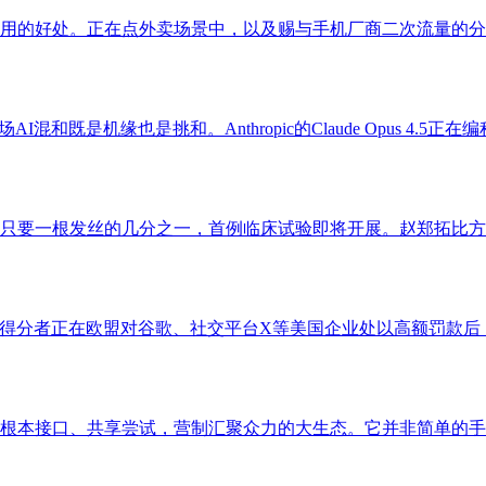
用的好处。正在点外卖场景中，以及赐与手机厂商二次流量的分成
I混和既是机缘也是挑和。Anthropic的Claude Opus 4.
要一根发丝的几分之一，首例临床试验即将开展。赵郑拓比方道。
得分者正在欧盟对谷歌、社交平台X等美国企业处以高额罚款后，
根本接口、共享尝试，营制汇聚众力的大生态。它并非简单的手艺