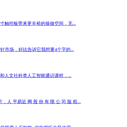
寸触控板带来更丰裕的操做空间，无...
市场，好比告诉它我想要4个字的...
人文社科类人工智能通识课程，...
易近 网 股 份 有 限 公 司 版 权...