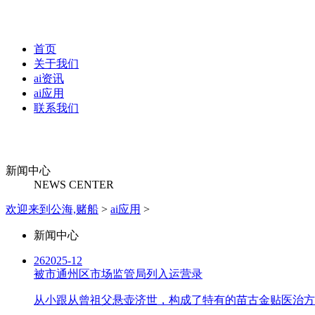
首页
关于我们
ai资讯
ai应用
联系我们
新闻中心
NEWS CENTER
欢迎来到公海,赌船
>
ai应用
>
新闻中心
26
2025-12
被市通州区市场监管局列入运营录
从小跟从曾祖父悬壶济世，构成了特有的苗古金贴医治方