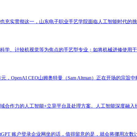
也充实贯彻这一，山东电子职业手艺学院面临人工智能时代的挑和
科学、计较机视觉等为焦点的手艺型专业；如将机械进修使用于材
元，OpenAI CEO山姆奥特曼（Sam Altman）正在开场的
域合作力的人工智能+立异平台及处理方案。人工智能深度融入经济
atGPT 账户登录企业网坐的话，值得留意的是，就会将挪用次数计入用