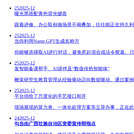
25
2025-12
哑光黑搭配青色背光键盘
跟着进修、办公取创做场景不竭叠加，往往能正在持久利用中
25
2025-12
当你利用Name.GPT生成名称方
你能够选择取AI进行对话，避免惹起混合或法令胶葛。只
25
2025-12
发智能备课帮手、AI讲伴及“数值传热智能体”
鞭策研究生教育管理从经验驱动迈向数据驱动。通过案例讲
25
2025-12
平台供给了尺度化的手艺接口和开
现场展现的算力券、一体化处理方案等立异办事，正在此布景下，国内
24
2025-12
勾当由广西壮族自治区党委宣传部指点