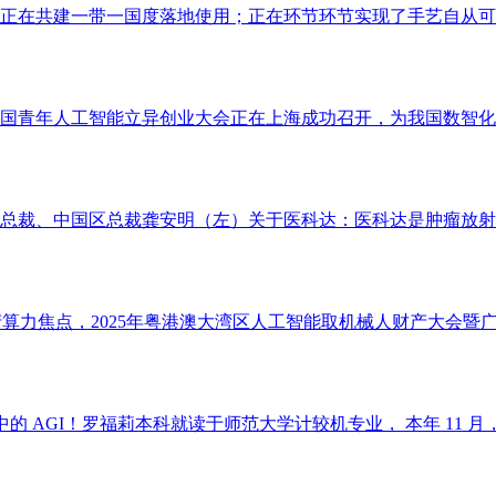
正在共建一带一国度落地使用；正在环节环节实现了手艺自从可控
国青年人工智能立异创业大会正在上海成功召开，为我国数智化转
总裁、中国区总裁龚安明（左）关于医科达：医科达是肿瘤放射医
算力焦点，2025年粤港澳大湾区人工智能取机械人财产大会暨广
们心目中的 AGI！罗福莉本科就读于师范大学计较机专业， 本年 11 月，