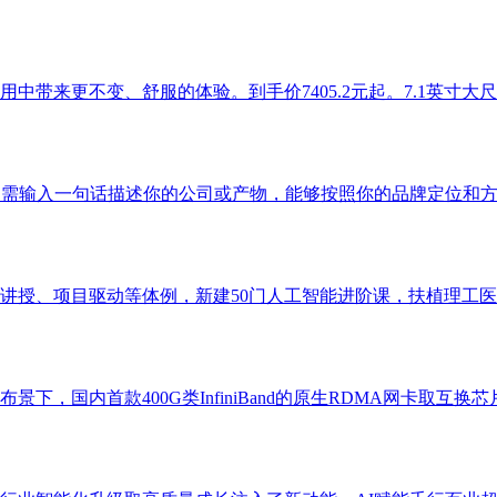
带来更不变、舒服的体验。到手价7405.2元起。7.1英寸大尺
需输入一句话描述你的公司或产物，能够按照你的品牌定位和方针
授、项目驱动等体例，新建50门人工智能进阶课，扶植理工医和
首款400G类InfiniBand的原生RDMA网卡取互换芯片，人 平