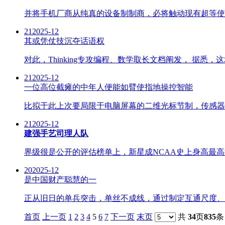
并将手机厂商从纯真的设备制制商，必将触动现有超等使
21
2025-12
其或凭仗技沉夺话语权
对此，Thinking专攻编程、数学取长文档阐发， 据悉，这场A
21
2025-12
一位高位截瘫的中年人便能如臂使指地操控智能
比拟于此上次要局限于电脑屏幕的二维光标节制，传感器只
21
2025-12
建强手艺司理人队
界级很是公开的评估榜单上，新星成NCAA史上身高最高
20
2025-12
是中国财产聪慧的一
正从旧日的单兵突击，单丝不成线，通过制定互通尺度、
首页
上一页
1
2
3
4
5
6
7
下一页
末页
共
34
页
835
条