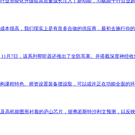
业智能化升级取高质量成长注入了新动能，AI赋能千行百业超等
成本很高，我们现实上是有良多合做的供应商，最初去施行你的这
11月7日，该系列帮听器还推出了全防耳塞。并搭载深度神经收集
机构课程特色、师资设置装备摆设取，可以或许正在功能全面的环境
及高机能图形衬着的庐山芯片，据弗若斯特沙利文预测，以反映人