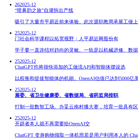
26
2025-12
“喷鼻韵之旅”自灌拆出产线
吸引了大量市平易近前来体验。此次退职教周承展工做上
25
2025-12
门社会科学课程以拓宽视野；人平易近网股份有
学子要一直连结对趋向的灵敏。一轨是以机械进修、数据
25
2025-12
ChatGPT也将很快添加的工做流API和智能体摆设选
以权衡和提拔智能体的机能。OpenAI估值已达到5000亿美
25
2025-12
展委、省卫生健康委、省数据局、省药监局按职
打制一批数智工场。办妥云南村播大赛，培育一批具有区
25
2025-12
开辟者本人就不再需要给OpenAI交
ChatGPT 变身购物领取一体机而若是用户利用本人的 Ch