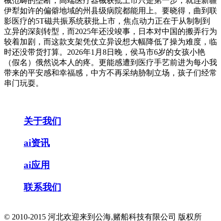
械范畴的垄断，高端医疗器械获批上市只是第一步，就连新疆
伊犁如许的偏僻地域的州县级病院都能用上。要晓得，曲到联
影医疗的5T磁共振系统获批上市，焦点动力正在于从制制到
立异的深刻转型，而2025年还没竣事，日本对中国的搬弄行为
较着加剧，而这款支架凭仗立异设想大幅降低了操为难度，临
时还没带货打算。2026年1月8日晚，侯马市6岁的女孩小艳
（假名）俄然说本人的疼。更能感遭到医疗手艺前进为每小我
带来的平安感和幸福感，中方不再采纳胁制立场，孩子们经常
串门玩耍。
关于我们
ai资讯
ai应用
联系我们
© 2010-2015 河北欢迎来到公海,赌船科技有限公司 版权所