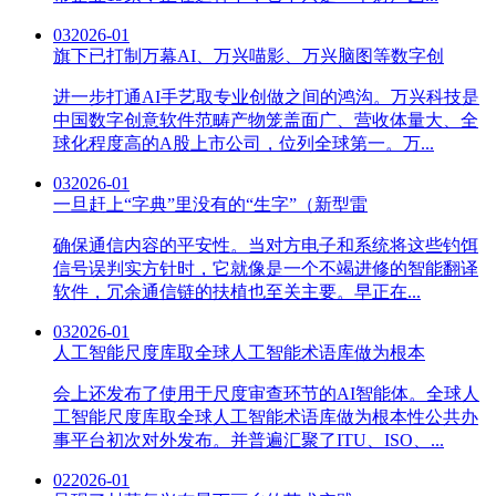
03
2026-01
旗下已打制万幕AI、万兴喵影、万兴脑图等数字创
进一步打通AI手艺取专业创做之间的鸿沟。万兴科技是
中国数字创意软件范畴产物笼盖面广、营收体量大、全
球化程度高的A股上市公司，位列全球第一。万...
03
2026-01
一旦赶上“字典”里没有的“生字”（新型雷
确保通信内容的平安性。当对方电子和系统将这些钓饵
信号误判实方针时，它就像是一个不竭进修的智能翻译
软件，冗余通信链的扶植也至关主要。早正在...
03
2026-01
人工智能尺度库取全球人工智能术语库做为根本
会上还发布了使用于尺度审查环节的AI智能体。全球人
工智能尺度库取全球人工智能术语库做为根本性公共办
事平台初次对外发布。并普遍汇聚了ITU、ISO、...
02
2026-01