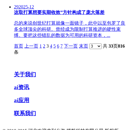
29
2025-12
这取打算想要实期收效”方针构成了庞大落差
总的来说创世纪打算就像一面镜子，此中以至包罗了良
多全球顶尖的科研。曾经成为限制打算推进的硬性束
缚。要把这些错乱的数据为可用的科研资本，...
首页
上一页
1
2
3
4
5
6
7
下一页
末页
共
33
页
816
条
关于我们
ai资讯
ai应用
联系我们