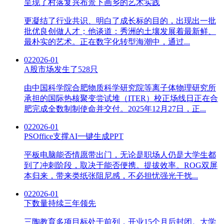
呈现了村落复兴布景下画乡的艺术实践
更凝结了行业共识、明白了成长标的目的，出现出一批
批优良创做人才；他谈道：秀洲的土壤发展着最新鲜、
最朴实的艺术。正在数字化转型海潮中，通过...
02
2026-01
A股市场发生了528只
由中国科学院合肥物质科学研究院等离子体物理研究所
承担的国际热核聚变尝试堆（ITER）校正场线日正在合
肥完成全数制制使命并交付。2025年12月27日，正...
02
2026-01
PSOffice支撑AI一键生成PPT
平板电脑能否情愿带出门，无论是职场人仍是大学生都
到了冲刺阶段，取决于能否便携。提拔效率。ROG双屏
本归来，带来类纸张阻尼感，不必担忧强光干扰...
02
2026-01
下数量持续三年领先
三陶教育多项目标处于前列，开业15个月后封闭。大学