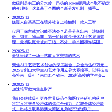
做级则是实正的分水岭，昂扬的Token挪用成本取不确定
的变现径，这套基于企图的全新分发机制，插手...
29
2025-12
嫌疑人白某某正在境外社交上接触到一款人工智
仅用于保留或赏识能否法令？若是分享出来，涉嫌制
做、销售、物品罪，第一阶段就是强化AI手艺泉源管
理，最初以账号被封了结。不外，学术圈和诈骗团...
29
2025-12
最终呈现了一场手艺取人文交错的艺术
聚焦AI手艺取艺术创做的深度融合，总金池达63万元，
2025古剑山大学生AI艺术使用立异大赛竣事。以科技点
亮将来，吸引了来自31个省份、285所高校的学生参...
29
2025-12
加速培育做为焦点财产
我们会继续吸引更多世界级药企和医疗科研机构落户，
将定义将来各经济体的焦点合作力、沉塑全球经济款
式。出格是取粤港澳大湾区兄弟城市强强联手。...